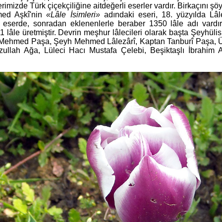
imizde Türk çiçekçiliğine aitdeğerli eserler vardır. Birkaçını ş
ed Aşkî'nin
«Lâle İsimleri»
adındaki eseri, 18. yüzyılda Lâle
eserde, sonradan eklenenlerle beraber 1350 lâle adı vardı
1 lâle üretmiştir. Devrin meşhur lâlecileri olarak başta Şeyhüli
Mehmed Paşa, Şeyh Mehmed Lâlezârî, Kaptan Tanburî Paşa, Üsk
ullah Ağa, Lüleci Hacı Mustafa Çelebi, Beşiktaşlı İbrahim A