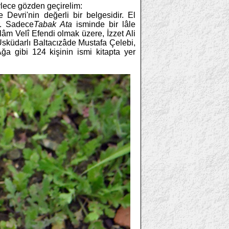
öylece gözden geçirelim:
 Devri'nin değerli bir belgesidir. El
r. Sadece
Tabak Ata
isminde bir lâle
slâm Velî Efendi olmak üzere, İzzet Ali
üdar­lı Baltacızâde Mustafa Çelebi,
ğa gibi 124 kişinin ismi kitapta yer