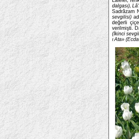
Lâleler, ren
dalgası), Lâ
Sadrâzam Ne
sevgilisi)
adı
değerli çiç
verilmişti. 
(İkinci sevgil
ı Ata» (Ecda