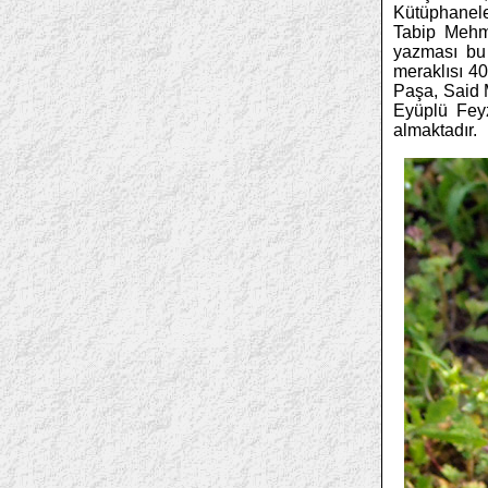
Kütüphaneler
Tabip Mehm
yazması bu 
meraklısı 40
Paşa, Said 
Eyüplü Feyz
almaktadır.