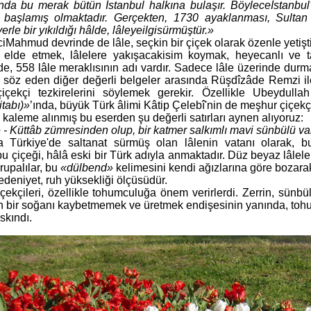
nda bu merak bütün İstanbul halkına bulaşır. Böyleceİstanbul'
 başlamış olmaktadır. Gerçekten, 1730 ayaklanması, Sulta
yerle bir yıkıldığı hâlde, lâleyeilgisürmüştür.
»
ciMahmud devrinde de lâle, seçkin bir çiçek olarak özenle yetiştir
r elde etmek, lâlelere yakışacakisim koymak, heyecanlı ve t
de, 558 lâle meraklısının adı vardır. Sadece lâle üzerinde durm
n söz eden diğer değerli belgeler arasında Rüşdîzâde Remzi i
çiçekçi tezkirelerini söylemek gerekir. Özellikle Ubeydulla
itabı)»
’ında, büyük Türk âlimi Kâtip Çelebî'nin de meşhur çiçekçi
 kaleme alınmış bu eserden şu değerli satırları aynen alıyoruz:
 - Küttâb zümresinden olup, bir katmer salkımlı mavi sünbülü vard
da Türkiye'de saltanat sürmüş olan lâlenin vatanı olarak, b
bu çiçeği, hâlâ eski bir Türk adıyla anmaktadır. Düz beyaz lâlele
rupalılar, bu
«dülbend»
kelimesini kendi ağızlarına göre bozara
edeniyet, ruh yüksekliği ölçüsüdür.
çekçileri, özellikle tohumculuğa önem verirlerdi. Zerrin, sünbül
n bir soğanı kaybetmemek ve üretmek endişesinin yanında, tohu
skındı.