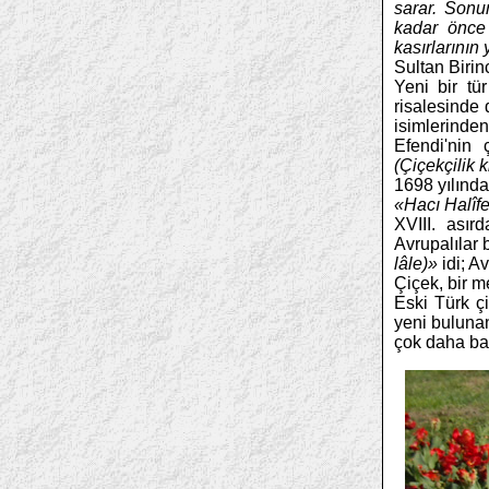
sarar. Sonu
kadar önce
kasırlarının 
Sultan Birin
Yeni bir tü
risalesinde 
isimlerinde
Efendi'nin 
(Çiçekçilik k
1698 yılında
«Hacı Halîfe
XVIII. asır
Avrupalılar 
lâle)»
idi; Av
Çiçek, bir m
Eski Türk çi
yeni buluna
çok daha ba