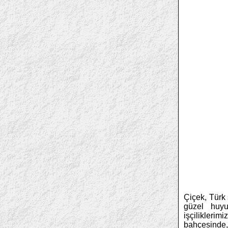
Çiçek, Türk 
güzel huyu
işçilikler
bahçesinde, 