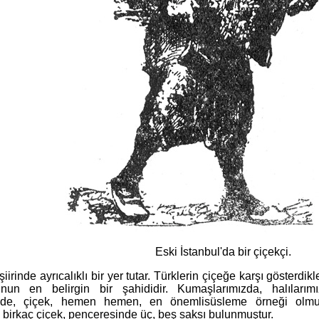
Eski İstanbul'da bir çiçekçi.
şiirinde ayrıcalıklı bir yer tutar. Türklerin çiçeğe karşı gösterd
nun en belirgin bir şahididir. Kumaşlarımızda, halılarımı
imizde, çiçek, hemen hemen, en önemlisüsleme örneği olmuş
birkaç çiçek, penceresinde üç, beş saksı bulunmuştur.