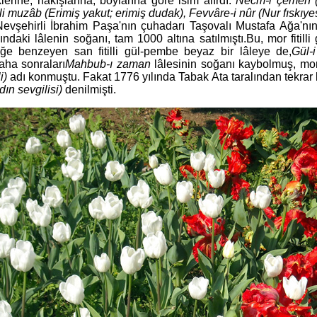
klerine, nakışlarına, boylarına göre isim alırdı:
Necm-i çemen (
'li muzâb (Erimiş yakut; erimiş dudak), Fevvâre-i nûr (Nur fıskıyes
vşehirli İbrahim Paşa'nın çuhadarı Taşovalı Mustafa Ağa'nın
ndaki lâlenin soğanı, tam 1000 altına satılmıştı.Bu, mor fitill
eğe benzeyen san fitilli gül-pembe beyaz bir lâleye de,
Gül-
Daha sonraları
Mahbub-ı zaman
lâlesinin soğanı kaybolmuş, mor f
i)
adı konmuştu. Fakat 1776 yılında Tabak Ata taralından tekra
dın sevgilisi)
denilmişti.