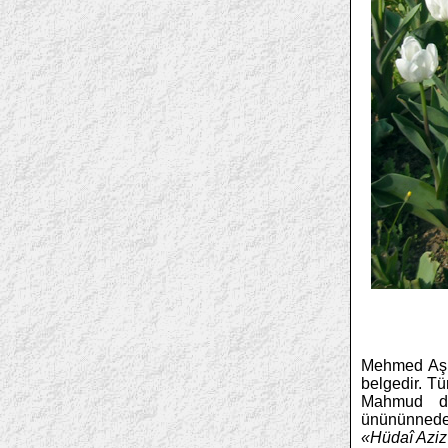
Mehmed Aşk
belgedir. Tü
Mahmud dev
ünününnedenl
«Hüdaî Aziz