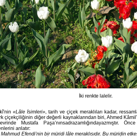
İki renkte lalelir.
î'nin
«Lâle İsimleri»
, tarih ve çiçek meraklıları kadar, ressaml
rk çiçekçiliğinin diğer değerli kaynaklarından biri, Ahmed Kâmil
rinde Mustafa Paşa’nınsadrazamlığındayazmıştır. Önce
erini anlatır:
 Mahmud Efendi'nin bir müridi lâle meraklısıdır. Bu müridin et