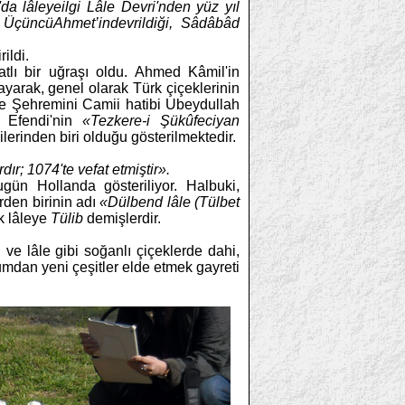
da lâleyeilgi Lâle Devri'nden yüz yıl
n
Üçüncü
Ahmet’indevrildiği, Sâdâbâd
ildi.
atlı bir uğraşı oldu. Ahmed Kâmil'in
ayarak, genel olarak Türk çiçeklerinin
le Şehremini Camii hatibi Ubeydullah
h Efendi'nin
«Tezkere-i Şükûfeciyan
lerinden biri olduğu gösterilmektedir.
ır; 1074'te vefat etmiştir».
ugün Hollanda gösteriliyor. Halbuki,
rden birinin adı
«Dülbend lâle (Tülbet
k lâleye
Tülib
demişlerdir.
 ve lâle gibi soğanlı çiçeklerde dahi,
mdan yeni çeşitler elde etmek gayreti