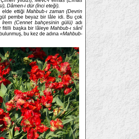
Çimen yıldızı), Mevc-i elmas (Elmas
i), Dâmen-i dür (İnci eteği).
 elde ettiği
Mahbub-ı zaman (Devrin
i gül pembe beyaz bir lâle idi. Bu çok
i İrem (Cennet bahçesinin gülü)
adı
itilli başka bir lâleye
Mahbub-ı sânî
r bulunmuş, bu kez de adına
«Mahbub-